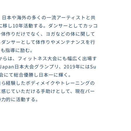
、日本や海外の多くの一流アーティストと共
に移し10年活動する。ダンサーとしてカッコ
身体作りだけでなく、ヨガなどの体に関して
らダンサーとして体作りやメンテナンスを行
ても指導に励む。
てからは、フィットネス大会にも幅広く出場す
dy Japan日本大会グランプリ、2019年にはSu
t日本大会にて総合優勝し日本一に輝く。
自ら経験したボディメイクやトレーニングの
に感じていただける手助けとして、現在パー
勢力的に活動する。