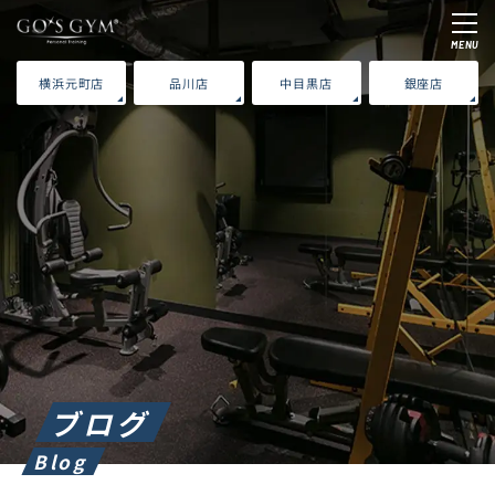
MENU
横浜元町店
品川店
中目黒店
銀座店
ブログ
Blog