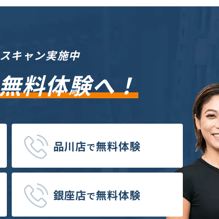
ースキャン実施中
無料体験へ！
品川店
無料体験
で
銀座店
無料体験
で