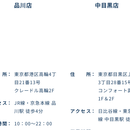
品川店
中目黒店
所
東京都港区高輪4丁
住所
東京都目黒区
目21番13号
3丁目28番15
クレードル高輪2F
コンフォート
1F＆2F
セス
JR線・京急本線 品
川駅 徒歩4分
アクセス
日比谷線・東
線 中目黒駅 
時間
10：00～22：00