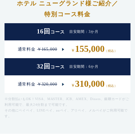
ホテル ニューグランド様ご紹介／
特別コース料金
16回
目安期間：3か月
コース
155,000
通常料金
￥165,000
￥
（税込）
32回
目安期間：6か月
コース
310,000
通常料金
￥320,000
￥
（税込）
※分割払いもOK！VISA、MASTER、JCB、AMEX、Diners、銀聯カードがご
利用可能で、最大24分割まで可能です。
その他にペイペイ、LINEペイ、auペイ、アリペイ、メルペイがご利用可能で
す。