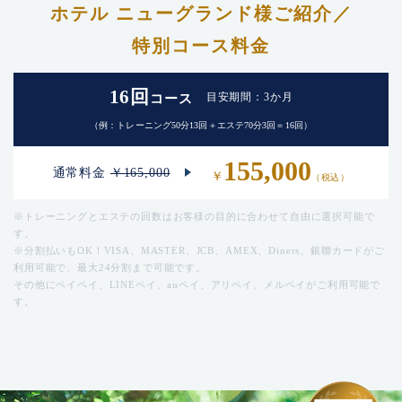
ホテル ニューグランド様ご紹介／
特別コース料金
16回
目安期間：3か月
コース
（例：トレーニング50分13回＋エステ70分3回＝16回）
155,000
通常料金
￥165,000
￥
（税込）
※トレーニングとエステの回数はお客様の目的に合わせて自由に選択可能で
す。
※分割払いもOK！VISA、MASTER、JCB、AMEX、Diners、銀聯カードがご
利用可能で、最大24分割まで可能です。
その他にペイペイ、LINEペイ、auペイ、アリペイ、メルペイがご利用可能で
す。