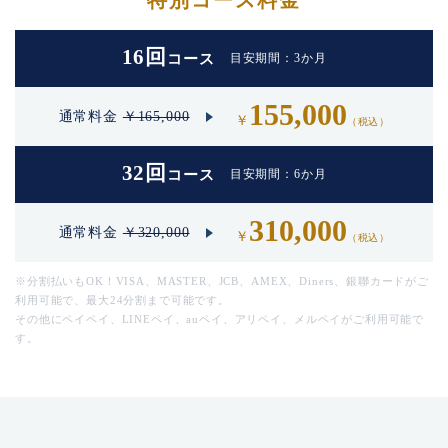
特別コース料金
16回
目安期間：3か月
コース
155,000
通常料金
￥165,000
￥
（税込）
32回
目安期間：6か月
コース
310,000
通常料金
￥320,000
￥
（税込）
※分割払いもOK！VISA、MASTER、JCB、AMEX、Diners、銀聯カードがご
利用可能で、最大24分割まで可能です。
その他にペイペイ、LINEペイ、auペイ、アリペイ、メルペイがご利用可能で
す。